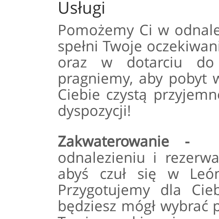
Usługi
Pomożemy Ci w odnalez
spełni Twoje oczekiwani
oraz w dotarciu do 
pragniemy, aby pobyt w 
Ciebie czystą przyjemn
dyspozycji!
Zakwaterowanie -
C
odnalezieniu i rezerw
abyś czuł się w Leó
Przygotujemy dla Ciebi
będziesz mógł wybrać po